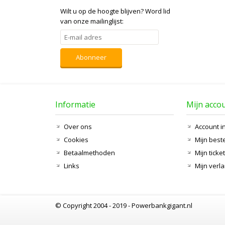
Wilt u op de hoogte blijven?
Word lid
van onze mailinglijst:
Abonneer
Informatie
Mijn acco
Over ons
Account i
Cookies
Mijn best
Betaalmethoden
Mijn ticke
Links
Mijn verla
© Copyright 2004 - 2019 - Powerbankgigant.nl