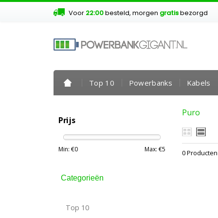
Voor
22:00
besteld, morgen
gratis
bezorgd
Top 10
Powerbanks
Kabels
Puro
Prijs
Min: €
0
Max: €
5
0 Producten
Categorieën
Top 10