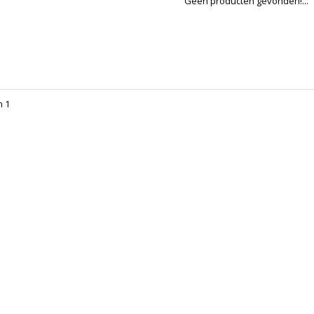
Geen producten gevonden!...
n 1