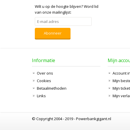
Wilt u op de hoogte blijven?
Word lid
van onze mailinglijst:
Abonneer
Informatie
Mijn acco
Over ons
Account i
Cookies
Mijn best
Betaalmethoden
Mijn ticke
Links
Mijn verla
© Copyright 2004 - 2019 - Powerbankgigant.nl