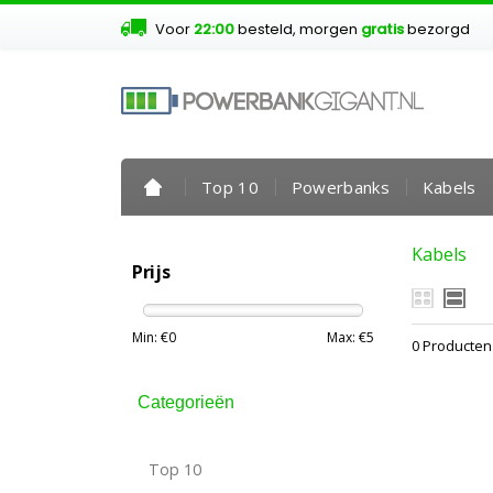
Voor
22:00
besteld, morgen
gratis
bezorgd
Top 10
Powerbanks
Kabels
Kabels
Prijs
Min: €
0
Max: €
5
0 Producten
Categorieën
Top 10