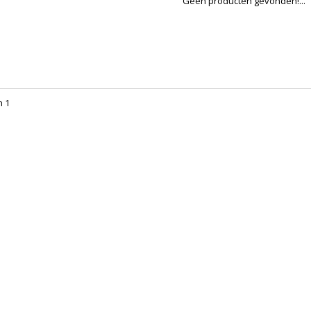
Geen producten gevonden!...
n 1