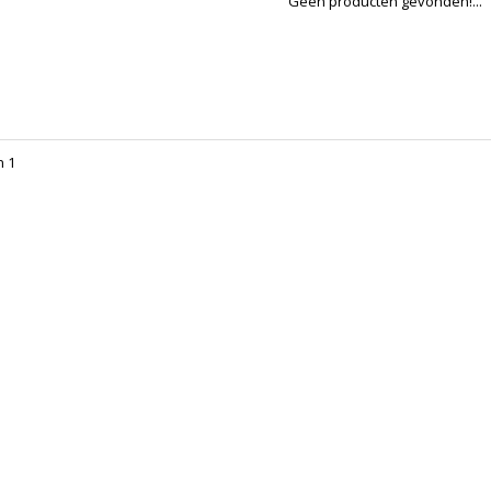
Geen producten gevonden!...
n 1