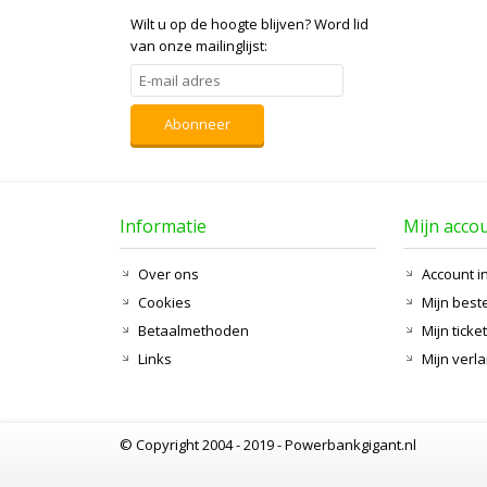
Wilt u op de hoogte blijven?
Word lid
van onze mailinglijst:
Abonneer
Informatie
Mijn acco
Over ons
Account i
Cookies
Mijn best
Betaalmethoden
Mijn ticke
Links
Mijn verla
© Copyright 2004 - 2019 - Powerbankgigant.nl