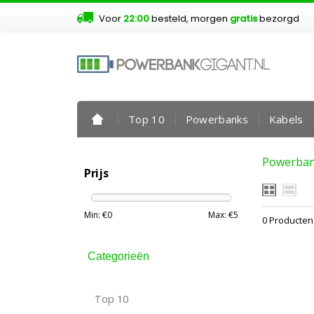
Voor
22:00
besteld, morgen
gratis
bezorgd
Top 10
Powerbanks
Kabels
Powerba
Prijs
Min: €
0
Max: €
5
0 Producten
Categorieën
Top 10