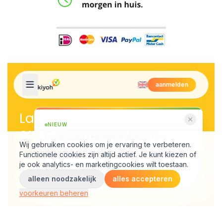
telefoon gebruik maken. De externe batterij kan jouw
smartphone tot een bepaald niveau opladen, maar vervolgens
kan je wel meteen van het extra accuniveau gebruik maken.
Dus of je nu thuis of op je werk bent, je kan op iedere plek van
je HTC smartphone gebruik maken door middel van de externe
HTC batterij.
Externe batterijen van hoge kwaliteit bij de Powerbankgigant
Als jij op zoek bent naar externe batterijen van topkwaliteit, ben
je bij de Powerbankgigant aan het juiste adres. Wij kunnen jou
namelijk voorzien van externe batterijen voor je HTC waarmee
je jouw smartphone een energieboost kunt geven. Behalve een
externe batterij voor je HTC, kan je bij ons ook terecht voor
smartphones voor je smartphone, laptop of tablet. Ook zijn er
externe batterijen voor vele andere merken te vinden in ons
assortiment. Benieuwd welke? Klik dan nu hier en ontdek!
Externe batterij van HTC vind je bij de Powerbankgigant