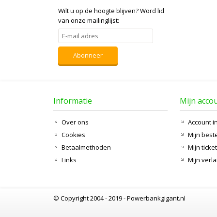
Wilt u op de hoogte blijven?
Word lid
van onze mailinglijst:
Abonneer
Informatie
Mijn acco
Over ons
Account i
Cookies
Mijn best
Betaalmethoden
Mijn ticke
Links
Mijn verla
© Copyright 2004 - 2019 - Powerbankgigant.nl