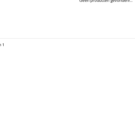
Geen producten gevonden!...
n 1