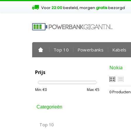
Voor
22:00
besteld, morgen
gratis
bezorgd
Top 10
Powerbanks
Kabels
Nokia
Prijs
Min: €
0
Max: €
5
0 Producten
Categorieën
Top 10