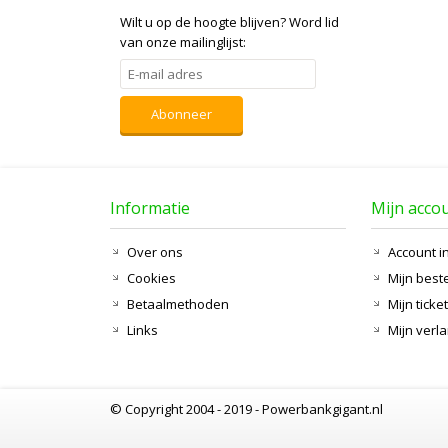
Wilt u op de hoogte blijven?
Word lid
van onze mailinglijst:
Abonneer
Informatie
Mijn acco
Over ons
Account i
Cookies
Mijn best
Betaalmethoden
Mijn ticke
Links
Mijn verla
© Copyright 2004 - 2019 - Powerbankgigant.nl