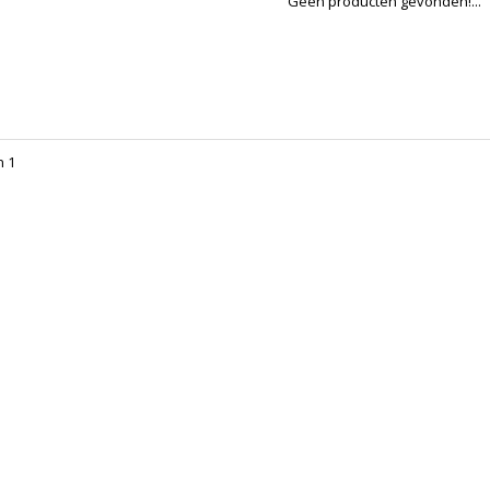
Geen producten gevonden!...
n 1