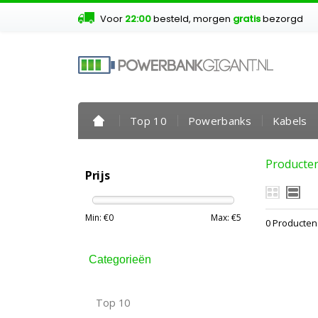
Voor
22:00
besteld, morgen
gratis
bezorgd
Top 10
Powerbanks
Kabels
Producte
Prijs
Min: €
0
Max: €
5
0 Producten
Categorieën
Top 10