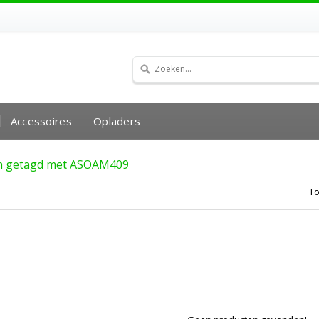
Accessoires
Opladers
n getagd met ASOAM409
To