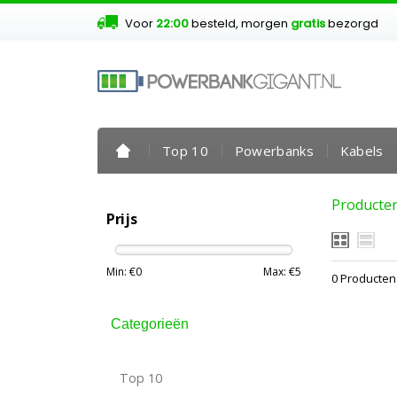
Voor
22:00
besteld, morgen
gratis
bezorgd
Top 10
Powerbanks
Kabels
Producte
Prijs
Min: €
0
Max: €
5
0 Producten
Categorieën
Top 10