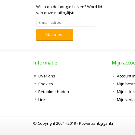
Wilt u op de hoogte blijven?
Word lid
van onze mailinglijst:
Abonneer
Informatie
Mijn acco
Over ons
Account i
Cookies
Mijn best
Betaalmethoden
Mijn ticke
Links
Mijn verla
© Copyright 2004 - 2019 - Powerbankgigant.nl