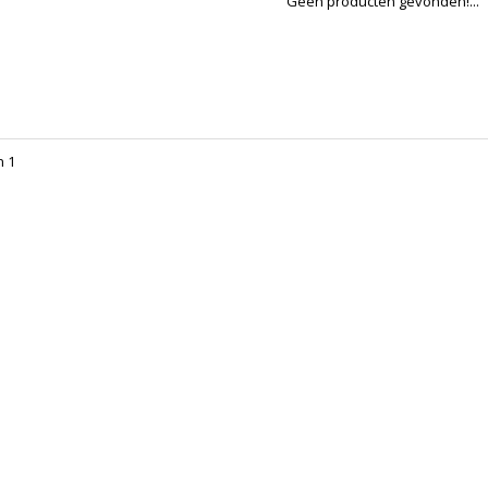
Geen producten gevonden!...
n 1