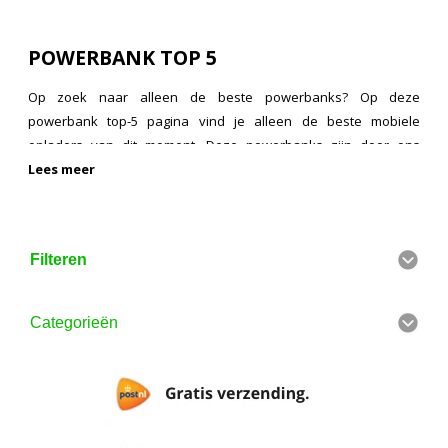
POWERBANK TOP 5
Op zoek naar alleen de beste powerbanks? Op deze
powerbank top-5 pagina vind je alleen de beste mobiele
opladers van dit moment. Deze powerbanks zijn door ons
getest, hebben goede reviews, of zijn bijvoorbeeld goed
Lees meer
beoordeeld door de consumentenbond. Als je opzoek bent naar
een goedkope powerbank, bekijk dan onze pagina met alle
aanbiedingen
.
Filteren
Categorieën