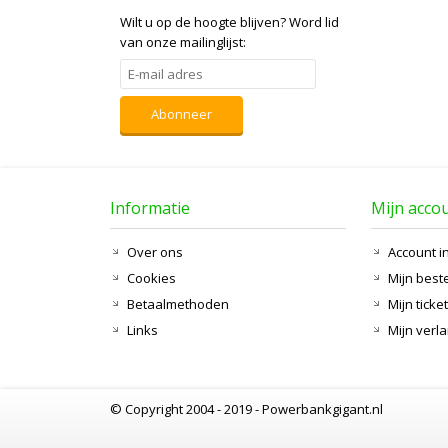
Wilt u op de hoogte blijven?
Word lid
van onze mailinglijst:
Abonneer
Informatie
Mijn acco
Over ons
Account i
Cookies
Mijn best
Betaalmethoden
Mijn ticke
Links
Mijn verla
© Copyright 2004 - 2019 - Powerbankgigant.nl