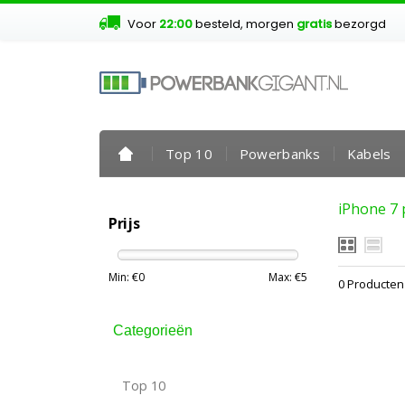
Voor
22:00
besteld, morgen
gratis
bezorgd
Top 10
Powerbanks
Kabels
iPhone 7 
Prijs
Min: €
0
Max: €
5
0 Producten
Categorieën
Top 10