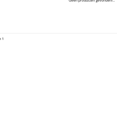
Geen producten gevonden!...
n 1