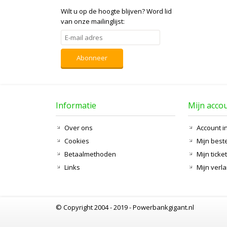
Wilt u op de hoogte blijven?
Word lid
van onze mailinglijst:
Abonneer
Informatie
Mijn acco
Over ons
Account i
Cookies
Mijn best
Betaalmethoden
Mijn ticke
Links
Mijn verla
© Copyright 2004 - 2019 - Powerbankgigant.nl