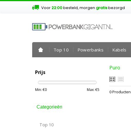
Voor
22:00
besteld, morgen
gratis
bezorgd
Top 10
Powerbanks
Kabels
Puro
Prijs
Min: €
0
Max: €
5
0 Producten
Categorieën
Top 10