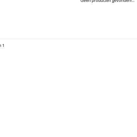
Geen producten gevonden!...
n 1