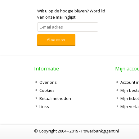
Wilt u op de hoogte blijven?
Word lid
van onze mailinglijst:
Abonneer
Informatie
Mijn acco
Over ons
Account i
Cookies
Mijn best
Betaalmethoden
Mijn ticke
Links
Mijn verla
© Copyright 2004 - 2019 - Powerbankgigant.nl