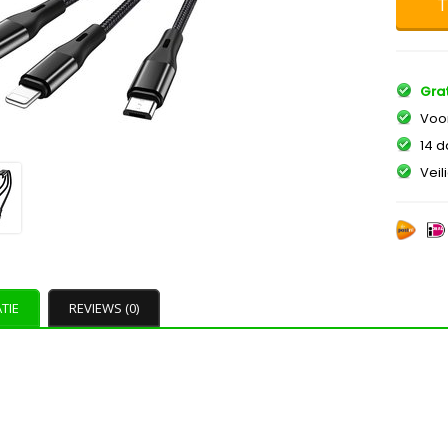
T
Grat
Voor
14 d
Veil
TIE
REVIEWS (0)