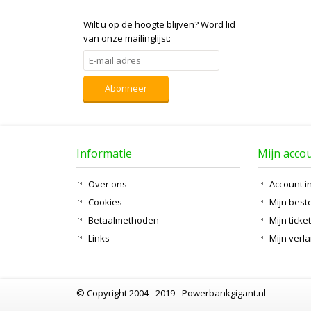
Wilt u op de hoogte blijven?
Word lid
van onze mailinglijst:
Abonneer
Informatie
Mijn acco
Over ons
Account i
Cookies
Mijn best
Betaalmethoden
Mijn ticke
Links
Mijn verla
© Copyright 2004 - 2019 - Powerbankgigant.nl