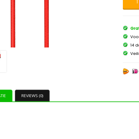
T
Grat
Voor
14 d
Veil
TIE
REVIEWS (0)