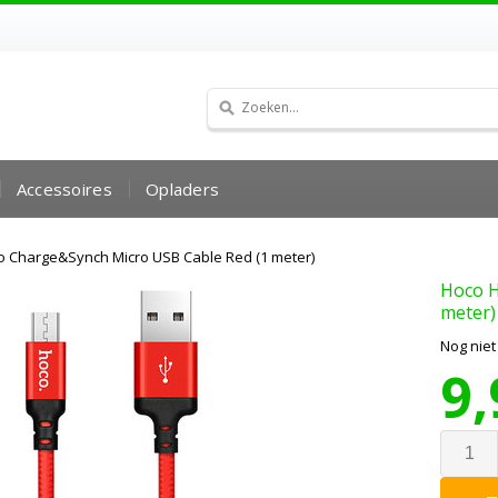
Accessoires
Opladers
o Charge&Synch Micro USB Cable Red (1 meter)
Hoco
H
meter)
Nog nie
9