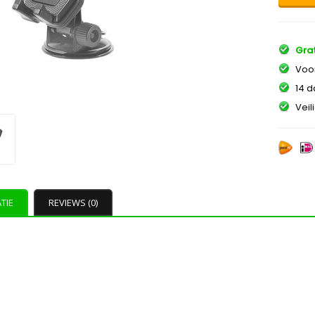
Grat
Voor
14 d
Veil
TIE
REVIEWS (0)