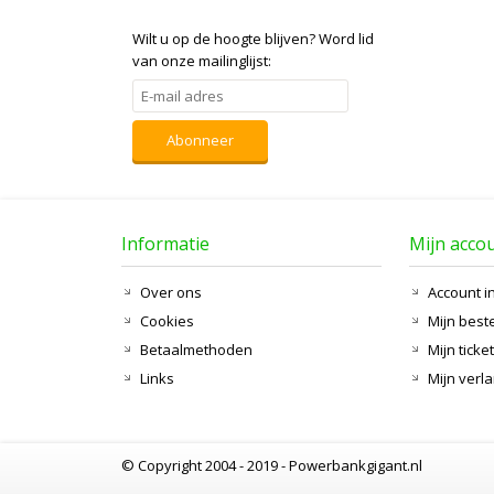
Wilt u op de hoogte blijven?
Word lid
van onze mailinglijst:
Abonneer
Informatie
Mijn acco
Over ons
Account i
Cookies
Mijn best
Betaalmethoden
Mijn ticke
Links
Mijn verla
© Copyright 2004 - 2019 - Powerbankgigant.nl