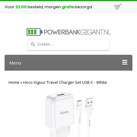
Voor
22:00
besteld, morgen
gratis
bezorgd
Menu
Home
»
Hoco Vigour Travel Charger Set USB-C - White