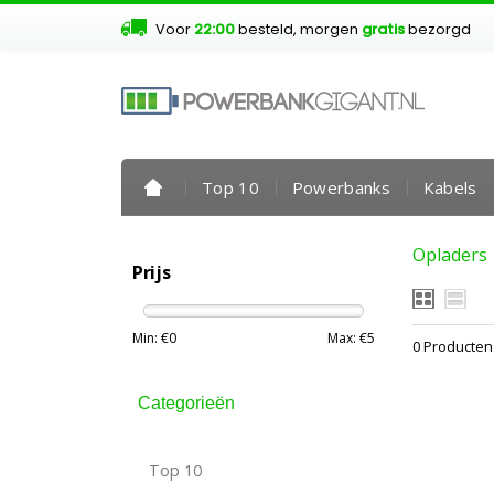
Voor
22:00
besteld, morgen
gratis
bezorgd
Top 10
Powerbanks
Kabels
Opladers
Prijs
Min: €
0
Max: €
5
0 Producten
Categorieën
Top 10