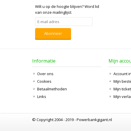
Wilt u op de hoogte blijven?
Word lid
van onze mailinglijst:
Abonneer
Informatie
Mijn acco
Over ons
Account i
Cookies
Mijn best
Betaalmethoden
Mijn ticke
Links
Mijn verla
© Copyright 2004 - 2019 - Powerbankgigant.nl