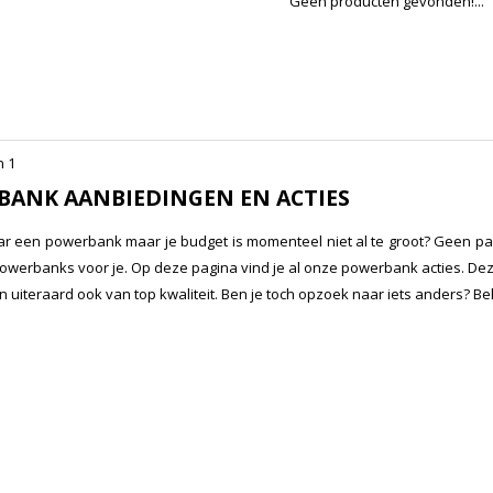
Geen producten gevonden!...
n 1
ANK AANBIEDINGEN EN ACTIES
r een powerbank maar je budget is momenteel niet al te groot? Geen p
werbanks voor je. Op deze pagina vind je al onze powerbank acties. Dez
 uiteraard ook van top kwaliteit. Ben je toch opzoek naar iets anders? B