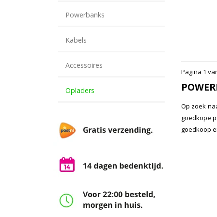
Powerbanks
Kabels
Accessoires
Pagina 1 va
POWERB
Opladers
Op zoek naa
goedkope po
goedkoop en