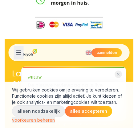
telefoon gebruik maken. De externe batterij kan jouw
smartphone tot een bepaald niveau opladen, maar vervolgens
kan je wel meteen van het extra accuniveau gebruik maken.
Dus of je nu thuis of op je werk bent, je kan op iedere plek van
je HTC smartphone gebruik maken door middel van de externe
HTC batterij.
Externe batterijen van hoge kwaliteit bij de Powerbankgigant
Als jij op zoek bent naar externe batterijen van topkwaliteit, ben
je bij de Powerbankgigant aan het juiste adres. Wij kunnen jou
namelijk voorzien van externe batterijen voor je HTC waarmee
je jouw smartphone een energieboost kunt geven. Behalve een
externe batterij voor je HTC, kan je bij ons ook terecht voor
smartphones voor je smartphone, laptop of tablet. Ook zijn er
externe batterijen voor vele andere merken te vinden in ons
assortiment. Benieuwd welke? Klik dan nu hier en ontdek!
Externe batterij van HTC vind je bij de Powerbankgigant