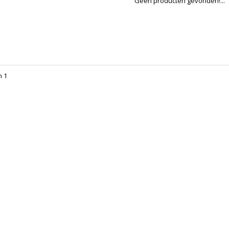
Geen producten gevonden!...
n 1