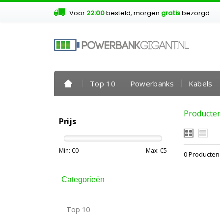
Voor
22:00
besteld, morgen
gratis
bezorgd
Top 10
Powerbanks
Kabels
Producten
Prijs
Min: €
0
Max: €
5
0 Producten
Categorieën
Top 10