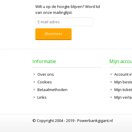
Wilt u op de hoogte blijven?
Word lid
van onze mailinglijst:
Abonneer
Informatie
Mijn acco
Over ons
Account i
Cookies
Mijn best
Betaalmethoden
Mijn ticke
Links
Mijn verla
© Copyright 2004 - 2019 - Powerbankgigant.nl