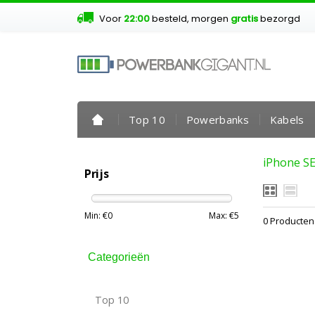
Voor
22:00
besteld, morgen
gratis
bezorgd
Top 10
Powerbanks
Kabels
iPhone SE
Prijs
Min: €
0
Max: €
5
0 Producten
Categorieën
Top 10