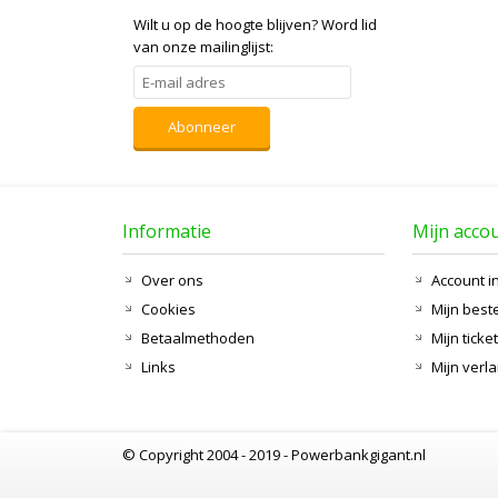
Wilt u op de hoogte blijven?
Word lid
van onze mailinglijst:
Abonneer
Informatie
Mijn acco
Over ons
Account i
Cookies
Mijn best
Betaalmethoden
Mijn ticke
Links
Mijn verla
© Copyright 2004 - 2019 - Powerbankgigant.nl