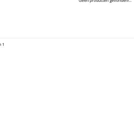
Geen producten gevonden!...
n 1