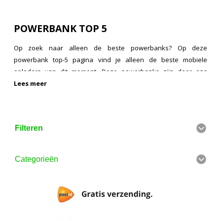
POWERBANK TOP 5
Op zoek naar alleen de beste powerbanks? Op deze
powerbank top-5 pagina vind je alleen de beste mobiele
opladers van dit moment. Deze powerbanks zijn door ons
getest, hebben goede reviews, of zijn bijvoorbeeld goed
Lees meer
beoordeeld door de consumentenbond. Als je opzoek bent naar
een goedkope powerbank, bekijk dan onze pagina met alle
aanbiedingen
.
Filteren
Categorieën